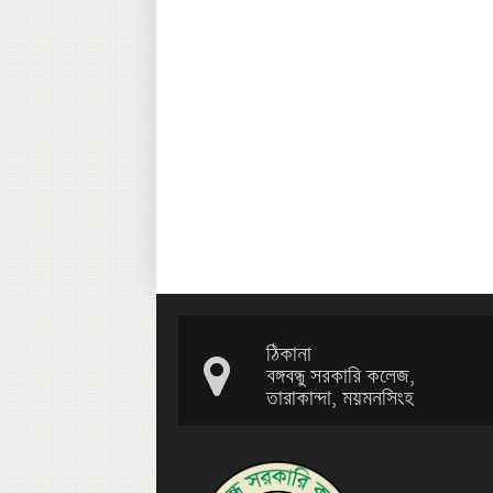
ঠিকানা
বঙ্গবন্ধু সরকারি কলেজ,
তারাকান্দা, ময়মনসিংহ