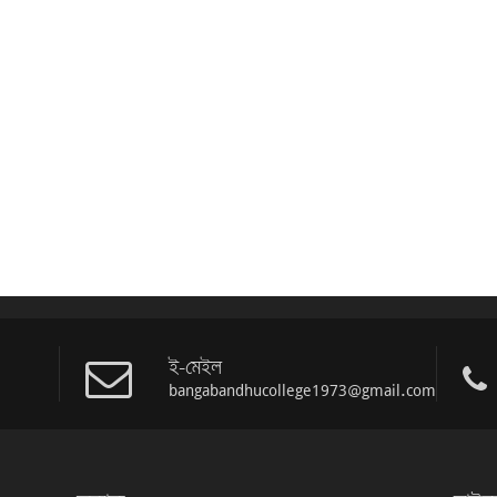
ই-মেইল
bangabandhucollege1973@gmail.com