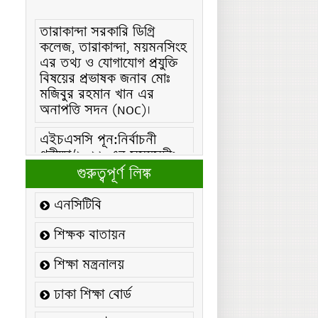
তারাকান্দা সরকারি ডিগ্রি
কলেজ, তারাকান্দা, ময়মনসিংহ
এর তথ্য ও যোগাযোগ প্রযুক্তি
বিষয়ের প্রভাষক জনাব মোঃ
মজিবুর রহমান খান এর
অনাপত্তি সদন (NOC)।
এইচএসসি পূন:নির্বাচনী
পরীক্ষা/২০২৬ এর সময়সূচীঃ
এইচএসসি (বিএমটি) ফরম
গুরুত্বপূর্ণ লিঙ্ক
পূরণ/২০২৬ বিজ্ঞপ্তিঃ
এনসিটিবি
এইচএসসি ফরম/২০২৬ পূরণ
বিজ্ঞপ্তিঃ
শিক্ষক বাতায়ন
২১ ফেব্রুয়ারি/২০২৬ ইং
শিক্ষা মন্ত্রনালয়
তারিখে “শহিদ দিবস ও
আন্তর্জাতিক মাতৃভাষা
ঢাকা শিক্ষা বোর্ড
দিবস-২০২৬ উদযাপন