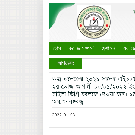
হোম
কলেজ সম্পর্কে
প্রশাসন
একাড
আপডেটঃ
অত্র কলেজের ২০২১ সালের এইচ.এস.স
২য় ডোজ আগামী ১০/০১/২০২২ ইং 
মহিলা ডিগ্রি কলেজে দেওয়া হবে। ১ম
অধ্যক্ষ বঙ্গবন্ধু
2022-01-03