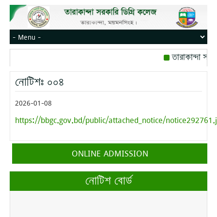
তারাকান্দা সরক
রোজ বৃহস্পতিবার।
নোটিশঃ ০০৪
মোবাইল নম্বর: পে
2026-01-08
https://bbgc.gov.bd/public/attached_notice/notice292761.
ONLINE ADMISSION
নোটিশ বোর্ড