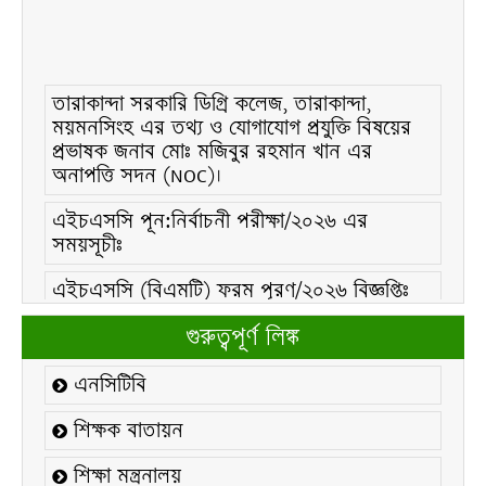
তারাকান্দা সরকারি ডিগ্রি কলেজ, তারাকান্দা,
ময়মনসিংহ এর তথ্য ও যোগাযোগ প্রযুক্তি বিষয়ের
প্রভাষক জনাব মোঃ মজিবুর রহমান খান এর
অনাপত্তি সদন (NOC)।
এইচএসসি পূন:নির্বাচনী পরীক্ষা/২০২৬ এর
সময়সূচীঃ
এইচএসসি (বিএমটি) ফরম পূরণ/২০২৬ বিজ্ঞপ্তিঃ
এইচএসসি ফরম/২০২৬ পূরণ বিজ্ঞপ্তিঃ
গুরুত্বপূর্ণ লিঙ্ক
২১ ফেব্রুয়ারি/২০২৬ ইং তারিখে “শহিদ দিবস ও
এনসিটিবি
আন্তর্জাতিক মাতৃভাষা দিবস-২০২৬ উদযাপন
উপলক্ষ্যে নোটিশঃ
শিক্ষক বাতায়ন
কলেজ বন্ধ সংক্রান্ত নোটিশঃ
শিক্ষা মন্ত্রনালয়