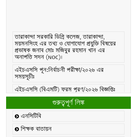
তারাকান্দা সরকারি ডিগ্রি কলেজ, তারাকান্দা,
ময়মনসিংহ এর তথ্য ও যোগাযোগ প্রযুক্তি বিষয়ের
প্রভাষক জনাব মোঃ মজিবুর রহমান খান এর
অনাপত্তি সদন (NOC)।
এইচএসসি পূন:নির্বাচনী পরীক্ষা/২০২৬ এর
সময়সূচীঃ
এইচএসসি (বিএমটি) ফরম পূরণ/২০২৬ বিজ্ঞপ্তিঃ
এইচএসসি ফরম/২০২৬ পূরণ বিজ্ঞপ্তিঃ
গুরুত্বপূর্ণ লিঙ্ক
২১ ফেব্রুয়ারি/২০২৬ ইং তারিখে “শহিদ দিবস ও
এনসিটিবি
আন্তর্জাতিক মাতৃভাষা দিবস-২০২৬ উদযাপন
উপলক্ষ্যে নোটিশঃ
শিক্ষক বাতায়ন