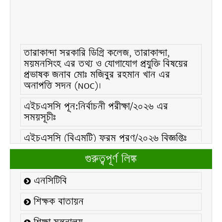
তারাকান্দা সরকারি ডিগ্রি কলেজ, তারাকান্দা,
ময়মনসিংহ এর তথ্য ও যোগাযোগ প্রযুক্তি বিষয়ের
প্রভাষক জনাব মোঃ মজিবুর রহমান খান এর
অনাপত্তি সদন (NOC)।
এইচএসসি পূন:নির্বাচনী পরীক্ষা/২০২৬ এর
সময়সূচীঃ
এইচএসসি (বিএমটি) ফরম পূরণ/২০২৬ বিজ্ঞপ্তিঃ
এইচএসসি ফরম/২০২৬ পূরণ বিজ্ঞপ্তিঃ
গুরুত্বপূর্ণ লিঙ্ক
২১ ফেব্রুয়ারি/২০২৬ ইং তারিখে “শহিদ দিবস ও
এনসিটিবি
আন্তর্জাতিক মাতৃভাষা দিবস-২০২৬ উদযাপন
উপলক্ষ্যে নোটিশঃ
শিক্ষক বাতায়ন
কলেজ বন্ধ সংক্রান্ত নোটিশঃ