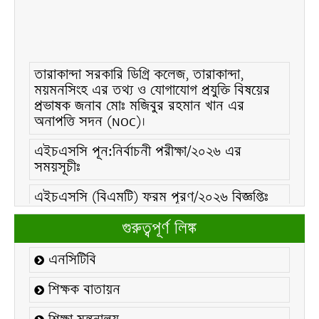
তারাকান্দা সরকারি ডিগ্রি কলেজ, তারাকান্দা,
ময়মনসিংহ এর তথ্য ও যোগাযোগ প্রযুক্তি বিষয়ের
প্রভাষক জনাব মোঃ মজিবুর রহমান খান এর
অনাপত্তি সদন (NOC)।
এইচএসসি পূন:নির্বাচনী পরীক্ষা/২০২৬ এর
সময়সূচীঃ
এইচএসসি (বিএমটি) ফরম পূরণ/২০২৬ বিজ্ঞপ্তিঃ
এইচএসসি ফরম/২০২৬ পূরণ বিজ্ঞপ্তিঃ
গুরুত্বপূর্ণ লিঙ্ক
২১ ফেব্রুয়ারি/২০২৬ ইং তারিখে “শহিদ দিবস ও
এনসিটিবি
আন্তর্জাতিক মাতৃভাষা দিবস-২০২৬ উদযাপন
উপলক্ষ্যে নোটিশঃ
শিক্ষক বাতায়ন
কলেজ বন্ধ সংক্রান্ত নোটিশঃ