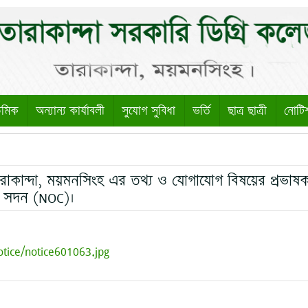
েমিক
অন্যান্য কার্যাবলী
সুযোগ সুবিধা
ভর্তি
ছাত্র ছাত্রী
নোটি
তারাকান্দা, ময়মনসিংহ এর তথ্য ও যোগাযোগ বিষয়ের প্রভাষ
ি সদন (NOC)।
otice/notice601063.jpg