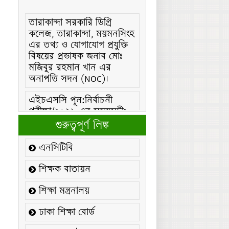
তারাকান্দা সরকারি ডিগ্রি
কলেজ, তারাকান্দা, ময়মনসিংহ
এর তথ্য ও যোগাযোগ প্রযুক্তি
বিষয়ের প্রভাষক জনাব মোঃ
মজিবুর রহমান খান এর
অনাপত্তি সদন (NOC)।
এইচএসসি পূন:নির্বাচনী
পরীক্ষা/২০২৬ এর সময়সূচীঃ
এইচএসসি (বিএমটি) ফরম
গুরুত্বপূর্ণ লিঙ্ক
পূরণ/২০২৬ বিজ্ঞপ্তিঃ
এনসিটিবি
এইচএসসি ফরম/২০২৬ পূরণ
বিজ্ঞপ্তিঃ
শিক্ষক বাতায়ন
২১ ফেব্রুয়ারি/২০২৬ ইং
শিক্ষা মন্ত্রনালয়
তারিখে “শহিদ দিবস ও
আন্তর্জাতিক মাতৃভাষা
ঢাকা শিক্ষা বোর্ড
দিবস-২০২৬ উদযাপন