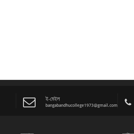
ই-মেইল
bangabandhucollege1973@gmail.com