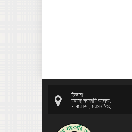
ঠিকানা
বঙ্গবন্ধু সরকারি কলেজ,
তারাকান্দা, ময়মনসিংহ