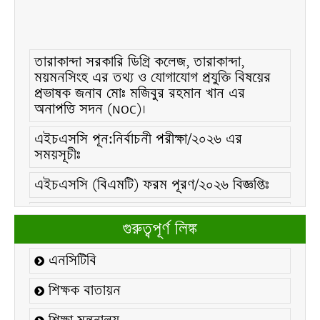
তারাকান্দা সরকারি ডিগ্রি কলেজ, তারাকান্দা,
ময়মনসিংহ এর তথ্য ও যোগাযোগ প্রযুক্তি বিষয়ের
প্রভাষক জনাব মোঃ মজিবুর রহমান খান এর
অনাপত্তি সদন (NOC)।
এইচএসসি পূন:নির্বাচনী পরীক্ষা/২০২৬ এর
সময়সূচীঃ
এইচএসসি (বিএমটি) ফরম পূরণ/২০২৬ বিজ্ঞপ্তিঃ
এইচএসসি ফরম/২০২৬ পূরণ বিজ্ঞপ্তিঃ
গুরুত্বপূর্ণ লিঙ্ক
২১ ফেব্রুয়ারি/২০২৬ ইং তারিখে “শহিদ দিবস ও
আন্তর্জাতিক মাতৃভাষা দিবস-২০২৬ উদযাপন
এনসিটিবি
উপলক্ষ্যে নোটিশঃ
শিক্ষক বাতায়ন
কলেজ বন্ধ সংক্রান্ত নোটিশঃ