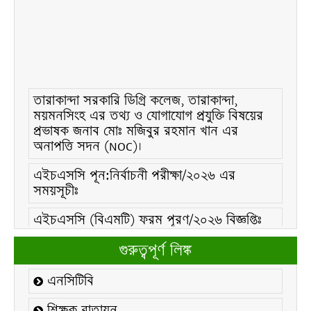
তারাকান্দা সরকারি ডিগ্রি কলেজ, তারাকান্দা,
ময়মনসিংহ এর তথ্য ও যোগাযোগ প্রযুক্তি বিষয়ের
প্রভাষক জনাব মোঃ মজিবুর রহমান খান এর
অনাপত্তি সদন (NOC)।
এইচএসসি পূন:নির্বাচনী পরীক্ষা/২০২৬ এর
সময়সূচীঃ
এইচএসসি (বিএমটি) ফরম পূরণ/২০২৬ বিজ্ঞপ্তিঃ
এইচএসসি ফরম/২০২৬ পূরণ বিজ্ঞপ্তিঃ
গুরুত্বপূর্ণ লিঙ্ক
২১ ফেব্রুয়ারি/২০২৬ ইং তারিখে “শহিদ দিবস ও
এনসিটিবি
আন্তর্জাতিক মাতৃভাষা দিবস-২০২৬ উদযাপন
উপলক্ষ্যে নোটিশঃ
শিক্ষক বাতায়ন