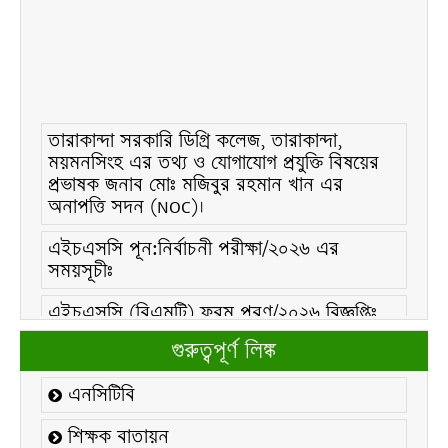
তারাকান্দা সরকারি ডিগ্রি কলেজ, তারাকান্দা,
ময়মনসিংহ এর তথ্য ও যোগাযোগ প্রযুক্তি বিষয়ের
প্রভাষক জনাব মোঃ মজিবুর রহমান খান এর
অনাপত্তি সদন (NOC)।
এইচএসসি পূন:নির্বাচনী পরীক্ষা/২০২৬ এর
সময়সূচীঃ
এইচএসসি (বিএমটি) ফরম পূরণ/২০২৬ বিজ্ঞপ্তিঃ
এইচএসসি ফরম/২০২৬ পূরণ বিজ্ঞপ্তিঃ
গুরুত্বপূর্ণ লিঙ্ক
২১ ফেব্রুয়ারি/২০২৬ ইং তারিখে “শহিদ দিবস ও
এনসিটিবি
আন্তর্জাতিক মাতৃভাষা দিবস-২০২৬ উদযাপন
উপলক্ষ্যে নোটিশঃ
শিক্ষক বাতায়ন