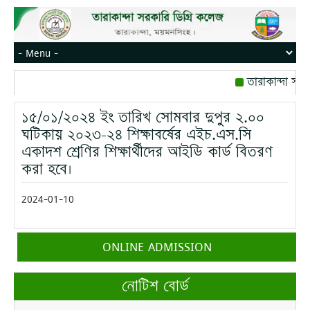
তারাকান্দা সরক
রোজ বৃহস্পতিবার।
১৫/০১/২০২৪ ইং তারিখ সোমবার দুপুর ২.০০
মোবাইল নম্বর: প
ঘটিকায় ২০২৩-২৪ শিক্ষাবর্ষের এইচ.এস.সি
একাদশ শ্রেণির শিক্ষার্থীদের আইডি কার্ড বিতরণ
করা হবে।
2024-01-10
ONLINE ADMISSION
নোটিশ বোর্ড