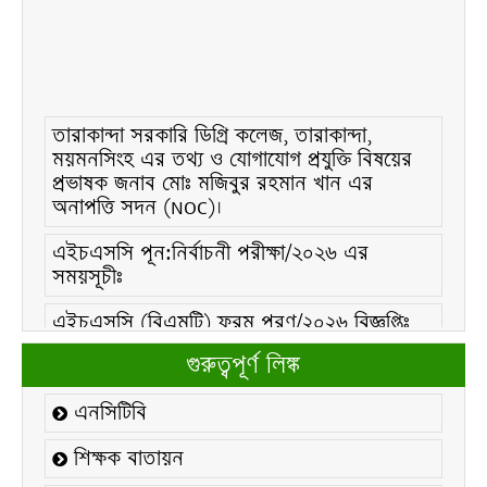
তারাকান্দা সরকারি ডিগ্রি কলেজ, তারাকান্দা,
ময়মনসিংহ এর তথ্য ও যোগাযোগ প্রযুক্তি বিষয়ের
প্রভাষক জনাব মোঃ মজিবুর রহমান খান এর
অনাপত্তি সদন (NOC)।
এইচএসসি পূন:নির্বাচনী পরীক্ষা/২০২৬ এর
সময়সূচীঃ
এইচএসসি (বিএমটি) ফরম পূরণ/২০২৬ বিজ্ঞপ্তিঃ
এইচএসসি ফরম/২০২৬ পূরণ বিজ্ঞপ্তিঃ
গুরুত্বপূর্ণ লিঙ্ক
২১ ফেব্রুয়ারি/২০২৬ ইং তারিখে “শহিদ দিবস ও
এনসিটিবি
আন্তর্জাতিক মাতৃভাষা দিবস-২০২৬ উদযাপন
উপলক্ষ্যে নোটিশঃ
শিক্ষক বাতায়ন