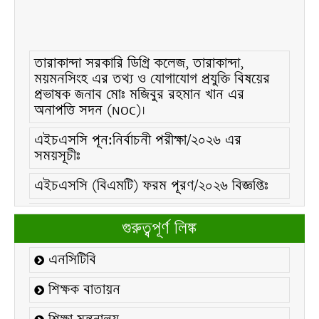
তারাকান্দা সরকারি ডিগ্রি কলেজ, তারাকান্দা,
ময়মনসিংহ এর তথ্য ও যোগাযোগ প্রযুক্তি বিষয়ের
প্রভাষক জনাব মোঃ মজিবুর রহমান খান এর
অনাপত্তি সদন (NOC)।
এইচএসসি পূন:নির্বাচনী পরীক্ষা/২০২৬ এর
সময়সূচীঃ
এইচএসসি (বিএমটি) ফরম পূরণ/২০২৬ বিজ্ঞপ্তিঃ
এইচএসসি ফরম/২০২৬ পূরণ বিজ্ঞপ্তিঃ
গুরুত্বপূর্ণ লিঙ্ক
২১ ফেব্রুয়ারি/২০২৬ ইং তারিখে “শহিদ দিবস ও
আন্তর্জাতিক মাতৃভাষা দিবস-২০২৬ উদযাপন
এনসিটিবি
উপলক্ষ্যে নোটিশঃ
শিক্ষক বাতায়ন
কলেজ বন্ধ সংক্রান্ত নোটিশঃ