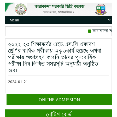
তারাকান্দা সরক
রোজ বৃহস্পতিবার।
২০২২-২৩ শিক্ষাবর্ষের এইচ.এস.সি একাদশ
মোবাইল নম্বর: পে
শ্রেণির বার্ষিক পরীক্ষায় অকৃতকার্য হয়েছে অথবা
পরীক্ষায় অংশগ্রহণ করেনি তাদের পূন:বার্ষিক
পরীক্ষা নিম্ন লিখিত সময়সূচি অনুযায়ী অনুষ্ঠিত
হবে।
2024-01-21
ONLINE ADMISSION
নোটিশ বোর্ড