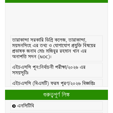
তারাকান্দা সরকারি ডিগ্রি কলেজ, তারাকান্দা,
ময়মনসিংহ এর তথ্য ও যোগাযোগ প্রযুক্তি বিষয়ের
প্রভাষক জনাব মোঃ মজিবুর রহমান খান এর
অনাপত্তি সদন (NOC)।
এইচএসসি পূন:নির্বাচনী পরীক্ষা/২০২৬ এর
সময়সূচীঃ
এইচএসসি (বিএমটি) ফরম পূরণ/২০২৬ বিজ্ঞপ্তিঃ
এইচএসসি ফরম/২০২৬ পূরণ বিজ্ঞপ্তিঃ
গুরুত্বপূর্ণ লিঙ্ক
২১ ফেব্রুয়ারি/২০২৬ ইং তারিখে “শহিদ দিবস ও
এনসিটিবি
আন্তর্জাতিক মাতৃভাষা দিবস-২০২৬ উদযাপন