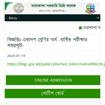
তারাকান্দা সরক
রোজ বৃহস্পতিবার।
বিজ্ঞপ্তিঃ একাদশ শ্রেণির অর্ধ -বার্ষিক পরীক্ষার
মোবাইল নম্বর: পে
সময়সূচি-
2026-01-19
https://bbgc.gov.bd/public/attached_notice/notice896036.
ONLINE ADMISSION
নোটিশ বোর্ড