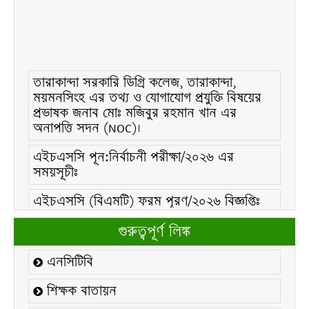
তারাকান্দা সরকারি ডিগ্রি কলেজ, তারাকান্দা,
ময়মনসিংহ এর তথ্য ও যোগাযোগ প্রযুক্তি বিষয়ের
প্রভাষক জনাব মোঃ মজিবুর রহমান খান এর
অনাপত্তি সদন (NOC)।
এইচএসসি পূন:নির্বাচনী পরীক্ষা/২০২৬ এর
সময়সূচীঃ
এইচএসসি (বিএমটি) ফরম পূরণ/২০২৬ বিজ্ঞপ্তিঃ
এইচএসসি ফরম/২০২৬ পূরণ বিজ্ঞপ্তিঃ
গুরুত্বপূর্ণ লিঙ্ক
২১ ফেব্রুয়ারি/২০২৬ ইং তারিখে “শহিদ দিবস ও
এনসিটিবি
আন্তর্জাতিক মাতৃভাষা দিবস-২০২৬ উদযাপন
উপলক্ষ্যে নোটিশঃ
শিক্ষক বাতায়ন