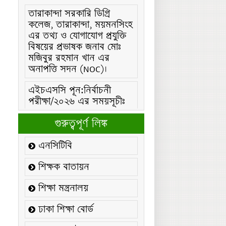
তারাকান্দা সরকারি ডিগ্রি
কলেজ, তারাকান্দা, ময়মনসিংহ
এর তথ্য ও যোগাযোগ প্রযুক্তি
বিষয়ের প্রভাষক জনাব মোঃ
মজিবুর রহমান খান এর
অনাপত্তি সদন (NOC)।
এইচএসসি পূন:নির্বাচনী
পরীক্ষা/২০২৬ এর সময়সূচীঃ
এইচএসসি (বিএমটি) ফরম
পূরণ/২০২৬ বিজ্ঞপ্তিঃ
গুরুত্বপূর্ণ লিঙ্ক
এইচএসসি ফরম/২০২৬ পূরণ
এনসিটিবি
বিজ্ঞপ্তিঃ
শিক্ষক বাতায়ন
২১ ফেব্রুয়ারি/২০২৬ ইং
তারিখে “শহিদ দিবস ও
শিক্ষা মন্ত্রনালয়
আন্তর্জাতিক মাতৃভাষা
ঢাকা শিক্ষা বোর্ড
দিবস-২০২৬ উদযাপন
উপলক্ষ্যে নোটিশঃ