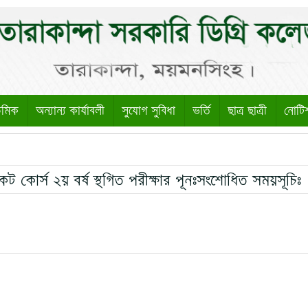
েমিক
অন্যান্য কার্যাবলী
সুযোগ সুবিধা
ভর্তি
ছাত্র ছাত্রী
নোটি
েট কোর্স ২য় বর্ষ স্থগিত পরীক্ষার পূনঃসংশোধিত সময়সূচিঃ