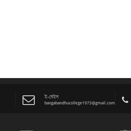
ই-মেইল
bangabandhucollege1973@gmail.com