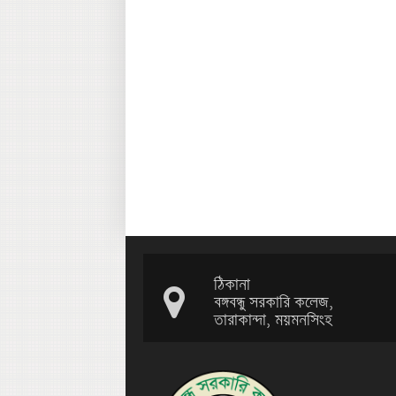
ঠিকানা
বঙ্গবন্ধু সরকারি কলেজ,
তারাকান্দা, ময়মনসিংহ