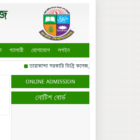
শ
গ্যালারী
যোগাযোগ
লগইন
তারাকান্দা সরকারি ডিগ্রি কলেজ, তারাকান্দা, ময়মনসিংহ এর ত
রোজ বৃহস্পতিবার।
বঙ্গবন্ধু সৃজনশীল মেধা অন্বেষণ প্রতিযোগি
ONLINE ADMISSION
মোবাইল নম্বর: পেইজ-০১
ব্যবসায় শিক্ষা শাখার সকল শিক্ষ
নোটিশ বোর্ড