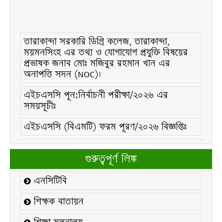
তারাকান্দা সরকারি ডিগ্রি কলেজ, তারাকান্দা,
ময়মনসিংহ এর তথ্য ও যোগাযোগ প্রযুক্তি বিষয়ের
প্রভাষক জনাব মোঃ মজিবুর রহমান খান এর
অনাপত্তি সদন (NOC)।
এইচএসসি পূন:নির্বাচনী পরীক্ষা/২০২৬ এর
সময়সূচীঃ
এইচএসসি (বিএমটি) ফরম পূরণ/২০২৬ বিজ্ঞপ্তিঃ
এইচএসসি ফরম/২০২৬ পূরণ বিজ্ঞপ্তিঃ
গুরুত্বপূর্ণ লিঙ্ক
২১ ফেব্রুয়ারি/২০২৬ ইং তারিখে “শহিদ দিবস ও
আন্তর্জাতিক মাতৃভাষা দিবস-২০২৬ উদযাপন
এনসিটিবি
উপলক্ষ্যে নোটিশঃ
শিক্ষক বাতায়ন
কলেজ বন্ধ সংক্রান্ত নোটিশঃ