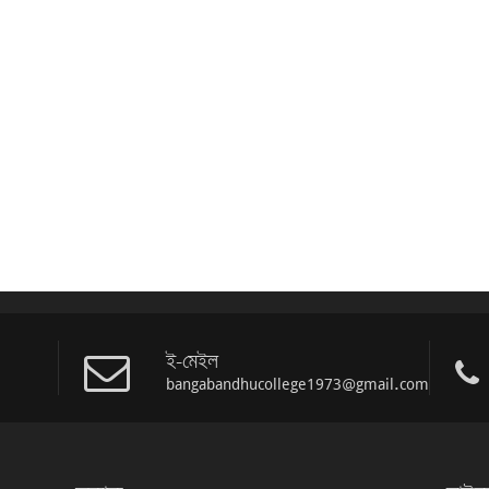
ই-মেইল
bangabandhucollege1973@gmail.com