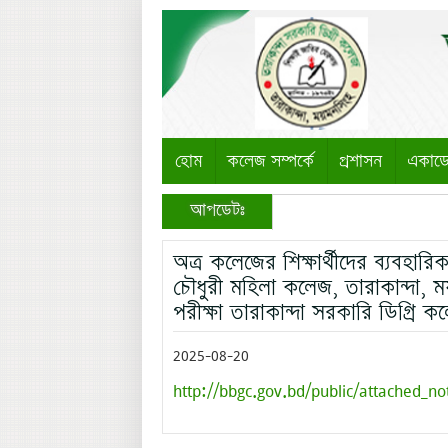
হোম
কলেজ সম্পর্কে
প্রশাসন
একাড
আপডেটঃ
অত্র কলেজের শিক্ষার্থীদের ব্যবহারি
চৌধুরী মহিলা কলেজ, তারাকান্দা, ময়
পরীক্ষা তারাকান্দা সরকারি ডিগ্রি ক
2025-08-20
http://bbgc.gov.bd/public/attached_no