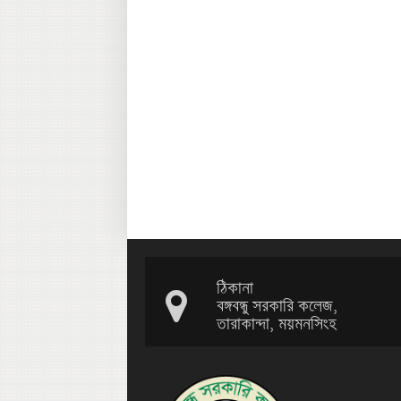
ঠিকানা
বঙ্গবন্ধু সরকারি কলেজ,
তারাকান্দা, ময়মনসিংহ