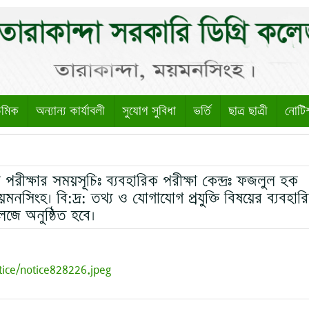
েমিক
অন্যান্য কার্যাবলী
সুযোগ সুবিধা
ভর্তি
ছাত্র ছাত্রী
নোটি
ক পরীক্ষার সময়সূচিঃ ব্যবহারিক পরীক্ষা কেন্দ্রঃ ফজলুল হক
মনসিংহ। বি:দ্র: তথ্য ও যোগাযোগ প্রযুক্তি বিষয়ের ব্যবহার
লেজে অনুষ্ঠিত হবে।
tice/notice828226.jpeg