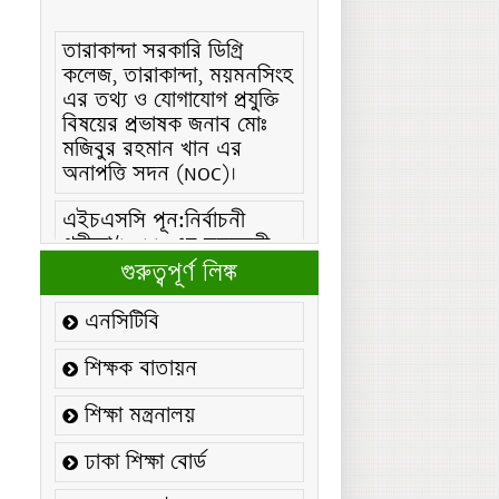
তারাকান্দা সরকারি ডিগ্রি
কলেজ, তারাকান্দা, ময়মনসিংহ
এর তথ্য ও যোগাযোগ প্রযুক্তি
বিষয়ের প্রভাষক জনাব মোঃ
মজিবুর রহমান খান এর
অনাপত্তি সদন (NOC)।
এইচএসসি পূন:নির্বাচনী
পরীক্ষা/২০২৬ এর সময়সূচীঃ
এইচএসসি (বিএমটি) ফরম
গুরুত্বপূর্ণ লিঙ্ক
পূরণ/২০২৬ বিজ্ঞপ্তিঃ
এনসিটিবি
এইচএসসি ফরম/২০২৬ পূরণ
বিজ্ঞপ্তিঃ
শিক্ষক বাতায়ন
২১ ফেব্রুয়ারি/২০২৬ ইং
শিক্ষা মন্ত্রনালয়
তারিখে “শহিদ দিবস ও
আন্তর্জাতিক মাতৃভাষা
ঢাকা শিক্ষা বোর্ড
দিবস-২০২৬ উদযাপন