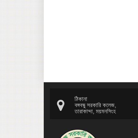
ঠিকানা
বঙ্গবন্ধু সরকারি কলেজ,
তারাকান্দা, ময়মনসিংহ