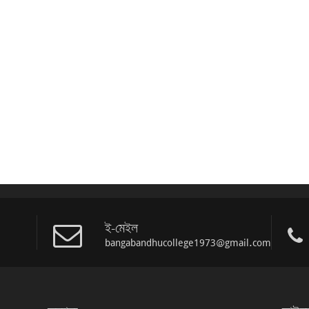
ই-মেইল
bangabandhucollege1973@gmail.com