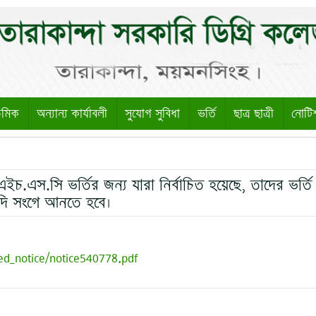
েমিক
অন্যান্য কার্যাবলী
সুযোগ সুবিধা
ভর্তি
ছাত্র ছাত্রী
নোটি
ইচ.এস.সি ভর্তির জন্য যারা নির্বাচিত হয়েছে, তাদের ভর্তি
াদি সংগে আনতে হবে।
ed_notice/notice540778.pdf