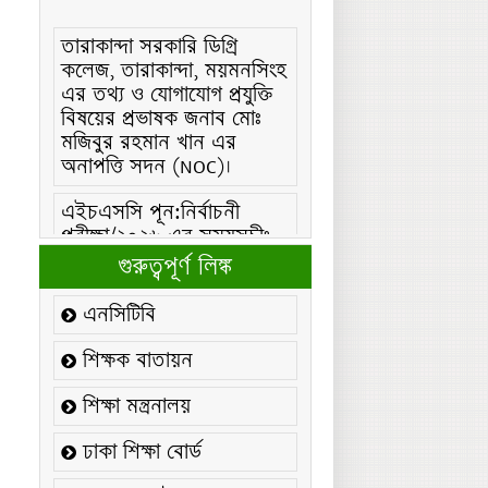
তারাকান্দা সরকারি ডিগ্রি
কলেজ, তারাকান্দা, ময়মনসিংহ
এর তথ্য ও যোগাযোগ প্রযুক্তি
বিষয়ের প্রভাষক জনাব মোঃ
মজিবুর রহমান খান এর
অনাপত্তি সদন (NOC)।
এইচএসসি পূন:নির্বাচনী
পরীক্ষা/২০২৬ এর সময়সূচীঃ
এইচএসসি (বিএমটি) ফরম
গুরুত্বপূর্ণ লিঙ্ক
পূরণ/২০২৬ বিজ্ঞপ্তিঃ
এনসিটিবি
এইচএসসি ফরম/২০২৬ পূরণ
বিজ্ঞপ্তিঃ
শিক্ষক বাতায়ন
২১ ফেব্রুয়ারি/২০২৬ ইং
শিক্ষা মন্ত্রনালয়
তারিখে “শহিদ দিবস ও
আন্তর্জাতিক মাতৃভাষা
ঢাকা শিক্ষা বোর্ড
দিবস-২০২৬ উদযাপন