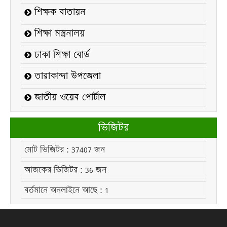
উপলক্ষ্যে নোটিশঃ
শিক্ষক বাতায়ন
কলেজ বন্ধ সংক্রান্ত নোটিশঃ
শিক্ষা মন্ত্রনালয়
এইচ.এস.সি নির্বাচনী ব্যবহারিক পরীক্ষা/২০২৬ এর
ঢাকা শিক্ষা বোর্ড
সময়সূচিঃ
তারাকান্দা উপজেলা
২০২১-২২ শিক্ষাবর্ষের ডিগ্রি (পাস) ৩য় বর্ষের ২য়
ইনকোর্স পরীক্ষার সময়সূচীঃ
জাতীয় ওয়েব পোর্টাল
২০২৫-২৬ শিক্ষাবর্ষের এইচ.এস.সি একাদশ শ্রেণির
শিক্ষার্থীদের উপবৃত্তি সংক্রান্ত বিজ্ঞপ্তিঃ
ভিজিটর
নোটিশঃ ০১৯
মোট ভিজিটর :
37407
জন
নোটিশঃ ০১৮
আজকের ভিজিটর :
36
জন
বিজ্ঞপ্তিঃ ০১৫
বর্তমানে অনলাইনে আছে :
1
বিজ্ঞপ্তিঃ ০১৪