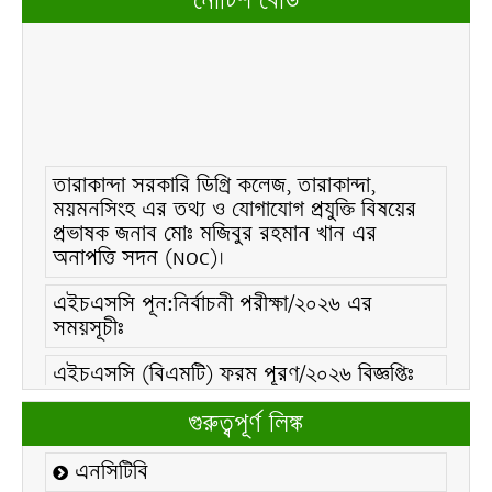
নোটিশ বোর্ড
তারাকান্দা সরকারি ডিগ্রি কলেজ, তারাকান্দা,
ময়মনসিংহ এর তথ্য ও যোগাযোগ প্রযুক্তি বিষয়ের
প্রভাষক জনাব মোঃ মজিবুর রহমান খান এর
অনাপত্তি সদন (NOC)।
এইচএসসি পূন:নির্বাচনী পরীক্ষা/২০২৬ এর
সময়সূচীঃ
এইচএসসি (বিএমটি) ফরম পূরণ/২০২৬ বিজ্ঞপ্তিঃ
এইচএসসি ফরম/২০২৬ পূরণ বিজ্ঞপ্তিঃ
গুরুত্বপূর্ণ লিঙ্ক
২১ ফেব্রুয়ারি/২০২৬ ইং তারিখে “শহিদ দিবস ও
এনসিটিবি
আন্তর্জাতিক মাতৃভাষা দিবস-২০২৬ উদযাপন