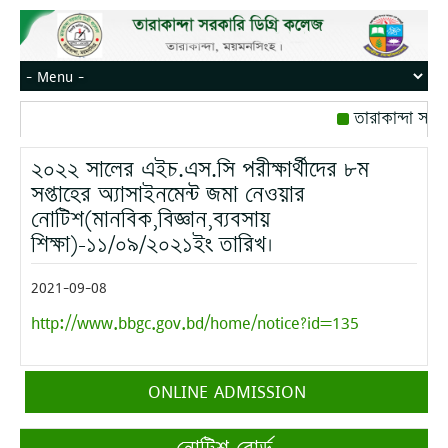
তারাকান্দা সরক
রোজ বৃহস্পতিবার।
২০২২ সালের এইচ.এস.সি পরীক্ষার্থীদের ৮ম
মোবাইল নম্বর: পে
সপ্তাহের অ্যাসাইনমেন্ট জমা নেওয়ার
নোটিশ(মানবিক,বিজ্ঞান,ব্যবসায়
শিক্ষা)-১১/০৯/২০২১ইং তারিখ।
2021-09-08
http://www.bbgc.gov.bd/home/notice?id=135
ONLINE ADMISSION