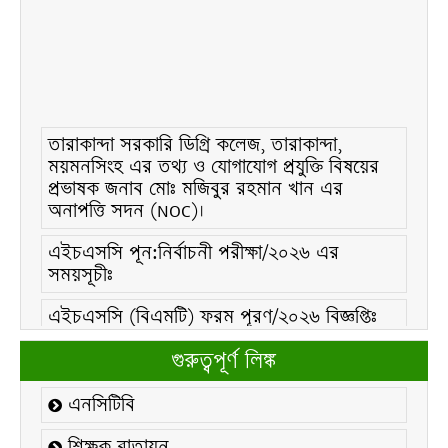
তারাকান্দা সরকারি ডিগ্রি কলেজ, তারাকান্দা,
ময়মনসিংহ এর তথ্য ও যোগাযোগ প্রযুক্তি বিষয়ের
প্রভাষক জনাব মোঃ মজিবুর রহমান খান এর
অনাপত্তি সদন (NOC)।
এইচএসসি পূন:নির্বাচনী পরীক্ষা/২০২৬ এর
সময়সূচীঃ
এইচএসসি (বিএমটি) ফরম পূরণ/২০২৬ বিজ্ঞপ্তিঃ
এইচএসসি ফরম/২০২৬ পূরণ বিজ্ঞপ্তিঃ
গুরুত্বপূর্ণ লিঙ্ক
২১ ফেব্রুয়ারি/২০২৬ ইং তারিখে “শহিদ দিবস ও
এনসিটিবি
আন্তর্জাতিক মাতৃভাষা দিবস-২০২৬ উদযাপন
উপলক্ষ্যে নোটিশঃ
শিক্ষক বাতায়ন