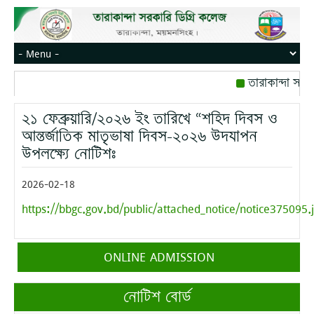
তারাকান্দা সরক
রোজ বৃহস্পতিবার।
২১ ফেব্রুয়ারি/২০২৬ ইং তারিখে “শহিদ দিবস ও
মোবাইল নম্বর: পে
আন্তর্জাতিক মাতৃভাষা দিবস-২০২৬ উদযাপন
উপলক্ষ্যে নোটিশঃ
2026-02-18
https://bbgc.gov.bd/public/attached_notice/notice375095.
ONLINE ADMISSION
নোটিশ বোর্ড